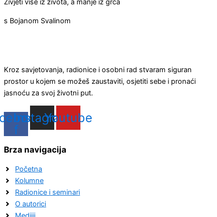
Živjeti više iz života, a manje iz grča
s Bojanom Svalinom
Kroz savjetovanja, radionice i osobni rad stvaram siguran
prostor u kojem se možeš zaustaviti, osjetiti sebe i pronaći
jasnoću za svoj životni put.
cebook-
Instagram
Youtube
f
Brza navigacija
Početna
Kolumne
Radionice i seminari
O autorici
Medijii