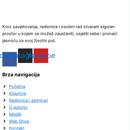
Kroz savjetovanja, radionice i osobni rad stvaram siguran
prostor u kojem se možeš zaustaviti, osjetiti sebe i pronaći
jasnoću za svoj životni put.
cebook-
Instagram
Youtube
f
Brza navigacija
Početna
Kolumne
Radionice i seminari
O autorici
Medijii
Web Shop
Kontakt