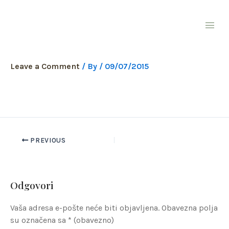
Skip
to
content
thumb-shop
Leave a Comment
/ By
/
09/07/2015
PREVIOUS
Odgovori
Vaša adresa e-pošte neće biti objavljena.
Obavezna polja
su označena sa
* (obavezno)