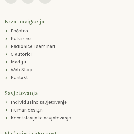
c
s
u
e
t
t
b
a
u
o
g
b
Brza navigacija
o
r
e
k
a
Početna
-
m
f
Kolumne
Radionice i seminari
O autorici
Medijii
Web Shop
Kontakt
Savjetovanja
Individualno savjetovanje
Human design
Konstelacijsko savjetovanje
Plaćanje i sigurnost