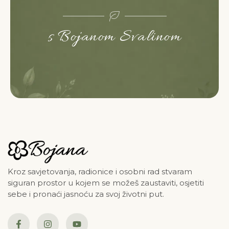
s Bojanom Svalinom
Kroz savjetovanja, radionice i osobni rad stvaram
siguran prostor u kojem se možeš zaustaviti, osjetiti
sebe i pronaći jasnoću za svoj životni put.
F
I
Y
a
n
o