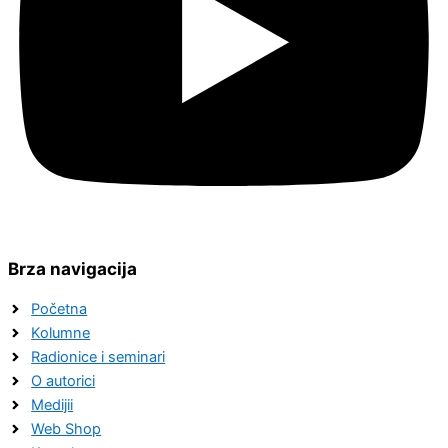
Brza navigacija
Početna
Kolumne
Radionice i seminari
O autorici
Medijii
Web Shop