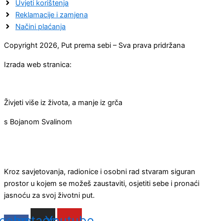
Uvjeti korištenja
Reklamacije i zamjena
Načini plaćanja
Copyright 2026, Put prema sebi – Sva prava pridržana
Izrada web stranica:
Živjeti više iz života, a manje iz grča
s Bojanom Svalinom
Kroz savjetovanja, radionice i osobni rad stvaram siguran
prostor u kojem se možeš zaustaviti, osjetiti sebe i pronaći
jasnoću za svoj životni put.
cebook-
Instagram
Youtube