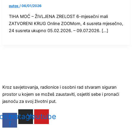
putps
/
06/01/2026
TIHA MOĆ – ŽIVLJENA ZRELOST 6-mjesečni mali
ZATVORENI KRUG Online ZOOMom, 4 susreta mjesečno,
24 susreta ukupno 05.02.2026. – 09.07.2026. […]
Kroz savjetovanja, radionice i osobni rad stvaram siguran
prostor u kojem se možeš zaustaviti, osjetiti sebe i pronaći
jasnoću za svoj životni put.
cebook-
Instagram
Youtube
f