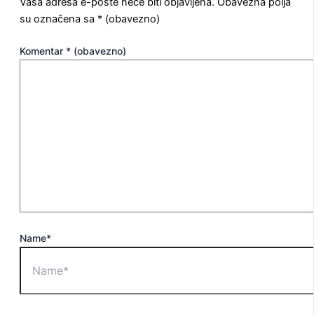
Vaša adresa e-pošte neće biti objavljena.
Obavezna polja
su označena sa
* (obavezno)
Komentar
* (obavezno)
Name*