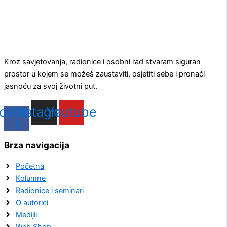
Kroz savjetovanja, radionice i osobni rad stvaram siguran
prostor u kojem se možeš zaustaviti, osjetiti sebe i pronaći
jasnoću za svoj životni put.
cebook-
Instagram
Youtube
f
Brza navigacija
Početna
Kolumne
Radionice i seminari
O autorici
Medijii
Web Shop