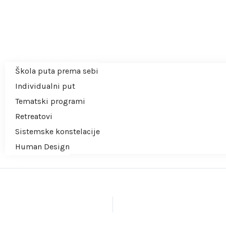
očetna
autorici
tovi prema sebi
Škola puta prema sebi
Individualni put
Tematski programi
Retreatovi
Sistemske konstelacije
Human Design
išem
splatno
eb Shop
H