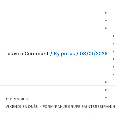
Skip
to
P
content
O 
slapovi_2
Pu
Leave a Comment
/ By
putps
/
08/01/2026
P
Be
W
PREVIOUS
VIKENDI ZA DUŠU – FORMIRANJE GRUPE ZAINTERESIRANI