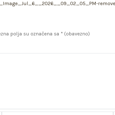
zna polja su označena sa
* (obavezno)
Email*
W