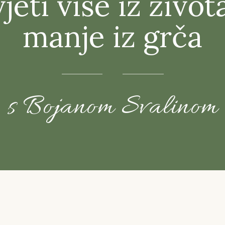
jeti više iz život
manje iz grča
s Bojanom Svalinom