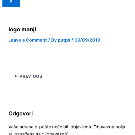
X
logo manji
Leave a Comment
/ By
putps
/
09/09/2019
PREVIOUS
Odgovori
Vaša adresa e-pošte neće biti objavljena.
Obavezna polja
su označena sa
* (obavezno)