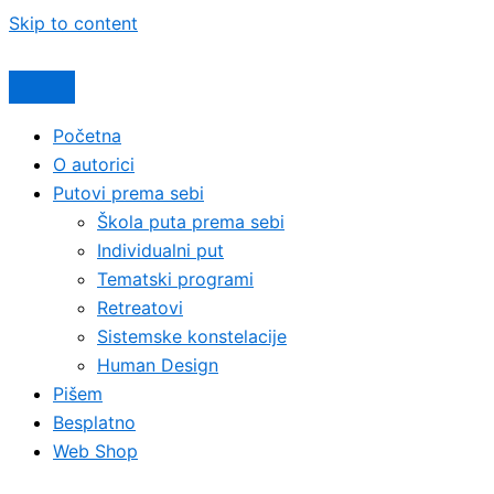
Skip to content
Početna
O autorici
Putovi prema sebi
Škola puta prema sebi
Individualni put
Tematski programi
Retreatovi
Sistemske konstelacije
Human Design
Pišem
Besplatno
Web Shop