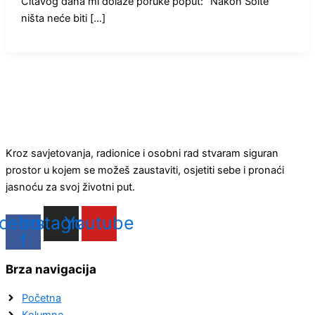
Čitavog dana mi dolaze poruke poput: “Nakon Šolte
ništa neće biti […]
Kroz savjetovanja, radionice i osobni rad stvaram siguran
prostor u kojem se možeš zaustaviti, osjetiti sebe i pronaći
jasnoću za svoj životni put.
cebook-
Instagram
Youtube
f
Brza navigacija
Početna
Kolumne