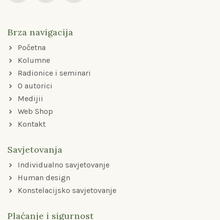
c
s
u
e
t
t
b
a
u
o
g
b
Brza navigacija
o
r
e
k
a
Početna
-
m
f
Kolumne
Radionice i seminari
O autorici
Medijii
Web Shop
Kontakt
Savjetovanja
Individualno savjetovanje
Human design
Konstelacijsko savjetovanje
Plaćanje i sigurnost