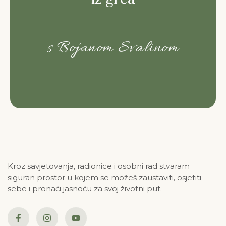
s Bojanom Svalinom
Kroz savjetovanja, radionice i osobni rad stvaram
siguran prostor u kojem se možeš zaustaviti, osjetiti
sebe i pronaći jasnoću za svoj životni put.
F
I
Y
a
n
o