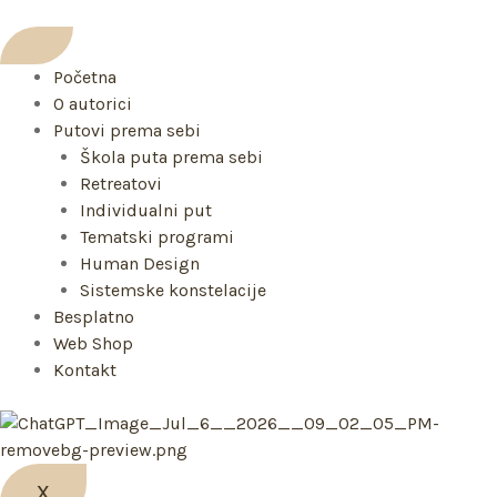
Skip
to
content
Početna
O autorici
Putovi prema sebi
Škola puta prema sebi
Retreatovi
Individualni put
Tematski programi
Human Design
Sistemske konstelacije
Besplatno
Web Shop
Kontakt
X