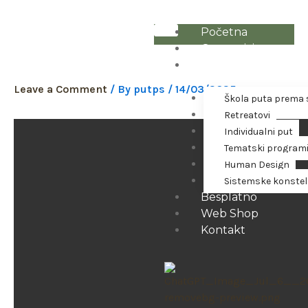
Skip
to
Početna
content
O autorici
Darovi duše (radionica)
Putovi prema
sebi
Leave a Comment
/ By
putps
/
14/03/2025
Škola puta prema 
Retreatovi
Individualni put
Tematski program
Human Design
Sistemske konstel
Besplatno
Web Shop
Kontakt