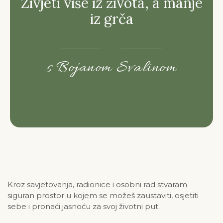
Živjeti više iz života, a manje
iz grča
s Bojanom Svalinom
Kroz savjetovanja, radionice i osobni rad stvaram
siguran prostor u kojem se možeš zaustaviti, osjetiti
sebe i pronaći jasnoću za svoj životni put.