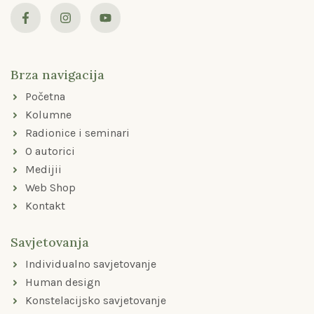
F
I
Y
a
n
o
c
s
u
e
t
t
b
a
u
o
g
b
Brza navigacija
o
r
e
k
a
Početna
-
m
f
Kolumne
Radionice i seminari
O autorici
Medijii
Web Shop
Kontakt
Savjetovanja
Individualno savjetovanje
Human design
Konstelacijsko savjetovanje