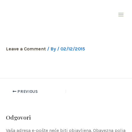
Skip
to
content
love_heart_tree_fields-
3840×2160
Leave a Comment
/ By
/
02/12/2015
PREVIOUS
Odgovori
Vaša adresa e-pošte neće biti objavljena.
Obavezna polja