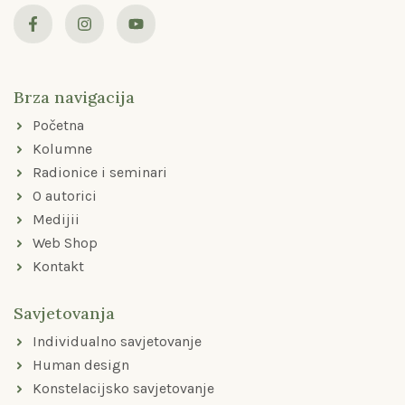
F
I
Y
a
n
o
c
s
u
e
t
t
b
a
u
o
g
b
Brza navigacija
o
r
e
k
a
Početna
-
m
f
Kolumne
Radionice i seminari
O autorici
Medijii
Web Shop
Kontakt
Savjetovanja
Individualno savjetovanje
Human design
Konstelacijsko savjetovanje