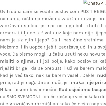
Ovih dana sam se vodila poslovicom PUSTI BRIGU NA
nemamo, ništa ne možemo zadržati i sve je pro
zadržavati stolicu jer nas od toga boli trbuh i
ormaru ili ljude u životu uz koje nam nije lijepo
nam je uz njih lijepo? Da li nas čine sretnima
Možemo li ih uopće riješiti zadržavajući ih u svo
vode. Da bismo mogli u čašu usuti neku novu te
misliti o njima.
Ili još bolje, kako poslovica k
riješiti brige i da se prepusti i uživa barem ma
kad je već tako, nek se barem veseli. Dakle,
nud
prije, radije nego da se muči, jer
muka nije priro
Nikad nismo bespomoćni.
Kad osjećamo bespom
da SMO SVEMOĆNI i da će rješenje već nekako doći,
nije grozničavo razmišljao kako će nešto napravi