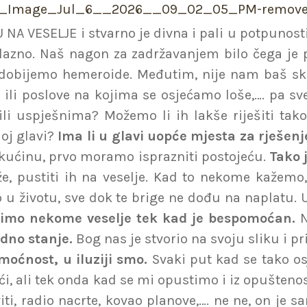
 VESELJE i stvarno je divna i pali u potpunosti. 
lazno. Naš nagon za zadržavanjem bilo čega je 
li dobijemo hemeroide. Međutim, nije nam baš skr
 ili poslove na kojima se osjećamo loše,…. pa sve
 ili uspješnima? Možemo li ih lakše riješiti t
joj glavi?
Ima li u glavi uopće mjesta za rješen
kućinu, prvo moramo isprazniti postojeću.
Tako 
aže, pustiti ih na veselje. Kad to nekome kažem
lo u životu, sve dok te brige ne dođu na naplatu
imo nekome veselje tek kad je bespomoćan.
N
dno stanje.
Bog nas je stvorio na svoju sliku i 
oćnost, u iluziji smo.
Svaki put kad se tako os
 ali tek onda kad se mi opustimo i iz opuštenosti
ti, radio nacrte, kovao planove,…. ne ne, on je 