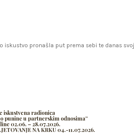
otno iskustvo pronašla put prema sebi te danas s
e iskustvena radionica
do punine u partnerskim odnosima”
line 02.06. – 28.07.2026.
ETOVANJE NA KRKU 04.-11.07.2026.