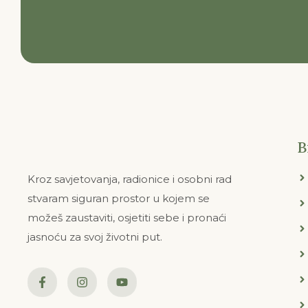
B
Kroz savjetovanja, radionice i osobni rad
stvaram siguran prostor u kojem se
možeš zaustaviti, osjetiti sebe i pronaći
jasnoću za svoj životni put.
F
I
Y
a
n
o
c
s
u
e
t
t