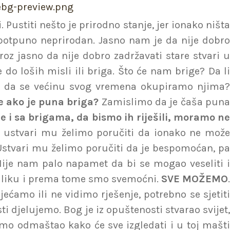
X
Pustiti nešto je prirodno stanje, jer ionako ništa
potpuno neprirodan. Jasno nam je da nije dobro
oz jasno da nije dobro zadržavati stare stvari u
 do loših misli ili briga. Što će nam brige? Da li
ako da se većinu svog vremena okupiramo njima?
je ako je puna briga?
Zamislimo da je čaša pun
je i sa brigama, da bismo ih riješili, moramo ne
o, ustvari mu želimo poručiti da ionako ne mož
. Ustvari mu želimo poručiti da je bespomoćan, pa
ije nam palo napamet da bi se mogao veseliti 
priliku i prema tome smo svemoćni.
SVE MOŽEMO
jećamo ili ne vidimo rješenje, potrebno se sjetit
 djelujemo. Bog je iz opuštenosti stvarao svijet,
samo odmaštao kako će sve izgledati i u toj mašti