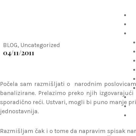
Skip
PUSTI BRIGU 
to
P
content
O 
Pu
BLOG
,
Uncategorized
04/11/2011
Počela sam razmišljati o narodnim poslovicama i
banalizirane. Prelazimo preko njih izgovarajući
P
sporadično reći. Ustvari, mogli bi puno manje pri
Be
jednostavnija.
W
Razmišljam čak i o tome da napravim spisak nar