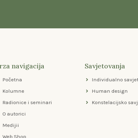
rza navigacija
Savjetovanja
Početna
Individualno savje
Kolumne
Human design
Radionice i seminari
Konstelacijsko sav
O autorici
Medijii
Web Shop