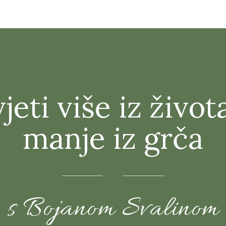
jeti više iz život
manje iz grča
s Bojanom Svalinom