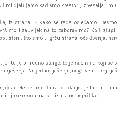
 i mi djelujemo kad smo kreatori, iz veselja i mir
lje, iz straha – kako se tada osjećamo? Jesmo 
ršimo i zauvijek na to zaboravimo? Koji glupi 
ušteni, što smo u grču straha, očekivanja, nervoz
jer to je prirodno stanje, to je način na koji se 
za rješenja. Ne jedno rješenje, nego velik broj rje
n, čisto eksperimenta radi. Iako je tjedan bio napo
je ih je okrenulo na priliku, a ne nepriliku.