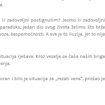
a.
li zadovoljni postignutim? Jesmo li zadovoljni
paradoks, jedan dio svog života želimo što brže
e, bespomoćnosti. A sve je to iluzija, jer to nije
situacija rješava. Kroz veselje se čaša naših briga
šenja.
ran i bilo je situacija za „rezati vene“, prošao je