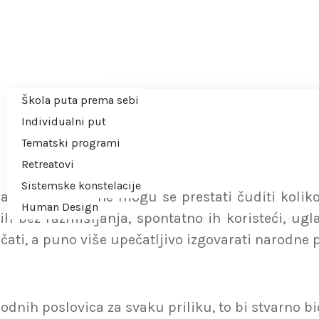
NA VESELJE
očetna
autorici
tovi prema sebi
Škola puta prema sebi
Individualni put
Tematski programi
Retreatovi
Sistemske konstelacije
 izrekama i ne mogu se prestati čuditi koliko s
Human Design
 ih bez razmišljanja, spontatno ih koristeći, u
išem
čati, a puno više upečatljivo izgovarati narodne 
splatno
eb Shop
odnih poslovica za svaku priliku, to bi stvarno