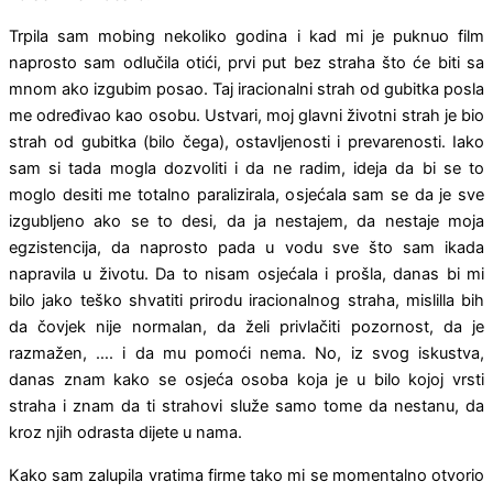
Trpila sam mobing nekoliko godina i kad mi je puknuo film
naprosto sam odlučila otići, prvi put bez straha što će biti sa
mnom ako izgubim posao. Taj iracionalni strah od gubitka posla
me određivao kao osobu. Ustvari, moj glavni životni strah je bio
strah od gubitka (bilo čega), ostavljenosti i prevarenosti. Iako
sam si tada mogla dozvoliti i da ne radim, ideja da bi se to
moglo desiti me totalno paralizirala, osjećala sam se da je sve
izgubljeno ako se to desi, da ja nestajem, da nestaje moja
egzistencija, da naprosto pada u vodu sve što sam ikada
napravila u životu. Da to nisam osjećala i prošla, danas bi mi
bilo jako teško shvatiti prirodu iracionalnog straha, mislilla bih
da čovjek nije normalan, da želi privlačiti pozornost, da je
razmažen, …. i da mu pomoći nema. No, iz svog iskustva,
danas znam kako se osjeća osoba koja je u bilo kojoj vrsti
straha i znam da ti strahovi služe samo tome da nestanu, da
kroz njih odrasta dijete u nama.
Kako sam zalupila vratima firme tako mi se momentalno otvorio