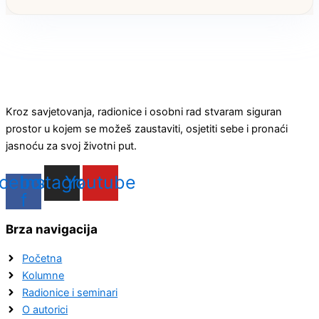
Kroz savjetovanja, radionice i osobni rad stvaram siguran
prostor u kojem se možeš zaustaviti, osjetiti sebe i pronaći
jasnoću za svoj životni put.
cebook-
Instagram
Youtube
f
Brza navigacija
Početna
Kolumne
Radionice i seminari
O autorici