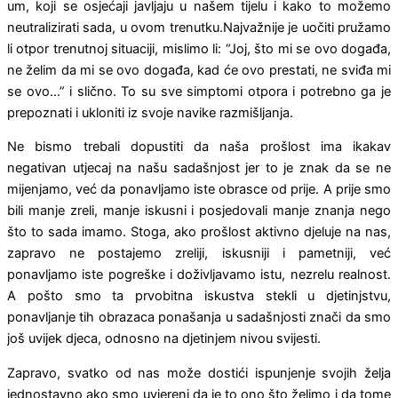
um, koji se osjećaji javljaju u našem tijelu i kako to možemo
neutralizirati sada, u ovom trenutku.Najvažnije je uočiti pružamo
li otpor trenutnoj situaciji, mislimo li: “Joj, što mi se ovo događa,
ne želim da mi se ovo događa, kad će ovo prestati, ne sviđa mi
se ovo…” i slično. To su sve simptomi otpora i potrebno ga je
prepoznati i ukloniti iz svoje navike razmišljanja.
Ne bismo trebali dopusti­ti da naša prošlost ima ikakav
negativan utjecaj na našu sadašnjost jer to je znak da se ne
mijenjamo, već da ponavljamo iste obrasce od prije. A prije smo
bili manje zreli, manje iskusni i posjedovali manje znanja nego
što to sada imamo. Stoga, ako prošlost aktivno djeluje na nas,
zapravo ne postajemo zreliji, iskusniji i pametniji, već
ponavljamo iste pogreške i doživljavamo istu, nezrelu realnost.
A pošto smo ta prvobitna iskustva stekli u djetinjstvu,
ponavljanje tih obrazaca ponašanja u sadašnjosti znači da smo
još uvijek djeca, odnosno na djetinjem nivou svijesti.
Zapravo, svatko od nas može dostići ispunjenje svojih želja
jednostavno ako smo uvjereni da je to ono što želimo i da tome