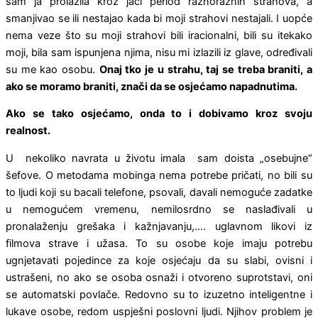
sam ja prolazila kroz jači period raznoraznih strahova, a
smanjivao se ili nestajao kada bi moji strahovi nestajali. I uopće
nema veze što su moji strahovi bili iracionalni, bili su itekako
moji, bila sam ispunjena njima, nisu mi izlazili iz glave, određivali
su me kao osobu.
Onaj tko je u strahu, taj se treba braniti, a
ako se moramo braniti, znači da se osjećamo napadnutima.
Ako se tako osjećamo, onda to i dobivamo kroz svoju
realnost.
U nekoliko navrata u životu imala sam doista „osebujne“
šefove. O metodama mobinga nema potrebe pričati, no bili su
to ljudi koji su bacali telefone, psovali, davali nemoguće zadatke
u nemogućem vremenu, nemilosrdno se naslađivali u
pronalaženju grešaka i kažnjavanju,…. uglavnom likovi iz
filmova strave i užasa. To su osobe koje imaju potrebu
ugnjetavati pojedince za koje osjećaju da su slabi, ovisni i
ustrašeni, no ako se osoba osnaži i otvoreno suprotstavi, oni
se automatski povlače. Redovno su to izuzetno inteligentne i
lukave osobe, redom uspješni poslovni ljudi. Njihov problem je