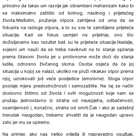
prirodno da takav um razvije jak obrambeni mehanizam kako bi
se maksimalno zaštitio od bolnog, nasilnog i prijetećeg
života.Međutim, pružanje otpora zahtijeva od uma da se
fokusira na razloge otpora, a to su sve te zamišljene prijeteće
situacije. Kad se fokus usmjeri na prijetnje, ono što
doživljavamo kao rezultat baš su te prijeteće situacije.Nadalje,
svjesni um nauči da se treba naviknuti na to stanje opiranja
prema čitavom životu jer u protiv­nome može doći do stanja
ludila, odnosno živčanog sloma. Osoba osjeća da će joj
situacija u kojoj se nala­zi, ukoliko ne pruži nikakav otpor prema
njoj, uzro­kovati još veće posljedice (emotivne). Stoga otpor
postaje mjera predostrožnosti i samozaštite. Na taj se način
doslovno štitimo od života i svih mogućnosti koje nam se
pružaju jednostavno iz straha od neu­spjeha, odbačenosti,
osamljenosti i, konačno, straha od smrti.Čak i ako je sadašnji
trenutak neugodan, trebamo shvatiti da je neugodan upravo
zato jer mu se opiremo.
Na primjer, ako nas netko vrijeđa ili nepravedno osuđuje,