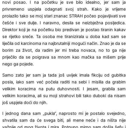
novi posao. I na početku je sve bilo idealno, jer sam ja
privremeno uspjela odagnati svoj strah. Kako je vrijeme
prolazilo tako se moj stari znanac STRAH počeo pojavljivati sve
češće i sve dulje. I naravno, desila se neizbježna posljedica.
Direktor koji je na početku bio predivan je postao tiranin kakav
se rijetko sreće. Ta osoba me tiranizirala u doba kad sam se
liječila od karcinoma na najbrutalniji mogući način. Znao je da se
borim za život, da radim jer mi treba novaca, no to ga nije
priječilo da se poigrava sa mnom kao mačka sa mišem prije
nego ga pojede.
Samo zato jer sam ja tada još uvijek imala fikciju od gubitka
posla, iako sam već počela raditi na sebi i mislila da grabim
velikim koracima na putu duhovnosti. I jesam, grabila sam
velikim koracima, ali su moji strahovi bili tako duboki da nisam
još uspjela doći do njih.
I jednog dana sam „pukla“, naprosto mi je postalo svejedno,
shvatila sam da će svega biti, ali mene neće i da ništa nije
važnije od mog života i mira. Potpuno mirno sam došla šefu i