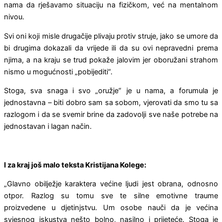
nama da rješavamo situaciju na fizičkom, već na mentalnom
nivou.
Svi oni koji misle drugačije plivaju protiv struje, jako se umore da
bi drugima dokazali da vrijede ili da su ovi nepravedni prema
njima, a na kraju se trud pokaže jalovim jer oboružani strahom
nismo u mogućnosti „pobijediti“.
Stoga, sva snaga i svo „oružje“ je u nama, a forumula je
jednostavna – biti dobro sam sa sobom, vjerovati da smo tu sa
razlogom i da se svemir brine da zadovolji sve naše potrebe na
jednostavan i lagan način.
I za kraj još malo teksta Kristijana Kolege:
„Glavno obilježje karaktera većine ljudi jest obrana, odnosno
otpor. Razlog su tomu sve te silne emotivne traume
proizvedene u djetinjstvu. Um osobe nauči da je većina
svjesnog iskustva nešto bolno, nasilno i prijeteće. Stoga je