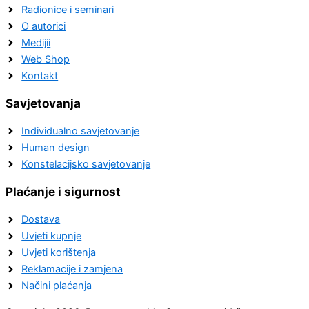
Radionice i seminari
O autorici
Medijii
Web Shop
Kontakt
Savjetovanja
Individualno savjetovanje
Human design
Konstelacijsko savjetovanje
Plaćanje i sigurnost
Dostava
Uvjeti kupnje
Uvjeti korištenja
Reklamacije i zamjena
Načini plaćanja