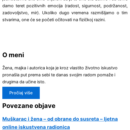
damo teret pozitivnih emo­cija (radost, sigurnost, podržanost,
zadovoljstvo, mir). Ukoliko dugo vremena razmišljamo o tim
stva­rima, one će se početi očitovati na fizičkoj razini.
O meni
Žena, majka i autorica koja je kroz vlastito životno iskustvo
pronašla put prema sebi te danas svojim radom pomaže i
drugima da učine isto.
Pročiaj više
Povezane objave
Muškarac i žena – od obrane do susreta – ljetna
online iskustvena radionica