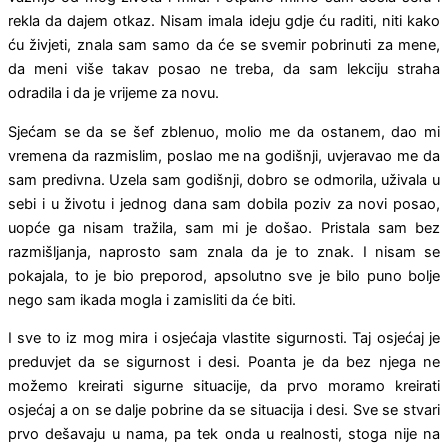
rekla da dajem otkaz. Nisam imala ideju gdje ću raditi, niti kako
ću živjeti, znala sam samo da će se svemir pobrinuti za mene,
da meni više takav posao ne treba, da sam lekciju straha
odradila i da je vrijeme za novu.
Sjećam se da se šef zblenuo, molio me da ostanem, dao mi
vremena da razmislim, poslao me na godišnji, uvjeravao me da
sam predivna. Uzela sam godišnji, dobro se odmorila, uživala u
sebi i u životu i jednog dana sam dobila poziv za novi posao,
uopće ga nisam tražila, sam mi je došao. Pristala sam bez
razmišljanja, naprosto sam znala da je to znak. I nisam se
pokajala, to je bio preporod, apsolutno sve je bilo puno bolje
nego sam ikada mogla i zamisliti da će biti.
I sve to iz mog mira i osjećaja vlastite sigurnosti. Taj osjećaj je
preduvjet da se sigurnost i desi. Poanta je da bez njega ne
možemo kreirati sigurne situacije, da prvo moramo kreirati
osjećaj a on se dalje pobrine da se situacija i desi. Sve se stvari
prvo dešavaju u nama, pa tek onda u realnosti, stoga nije na