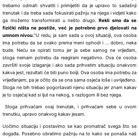
trebamo odmah shvatiti i primijetiti da je upravo to sadašnji
trenutak i da treba sada fokusirati pažnju na njega i vidjeti kako
ga možemo transfor­mirati u nešto drugo.
Rekli smo da se
fizički ništa ne
postiže, već je potrebno prvo djelovati na
umnom nivou.
“U redu, ja sam sada u ovoj situaciji, ova osoba
ima potrebu da se ovako prema meni ophodi i … dobro, neka
bude. Neću se opirati tomu jer ja sebe samog ne vrijeđam,
stoga nemam potrebu da reagi­ram negativno. Ova će osoba
završiti svoje izlaganje i ako sada prihvatim situaciju onakvom
kakva jest, rezultati će biti puno bolji. Ova osoba ima potrebu za
vrijeđanjem, pa je očito da se ona sama osjeća loše i uvrijeđeno.
Stoga ne bih trebao pogoršavati njenu situaciju jer znam kakav
je to osjećaj kad si ljut na nekog, s razlogom ili bez njega.
Stoga prihvaćam ovaj trenutak, i prihvaćam sebe u ovom
trenutku, upravo onakvog kakav jesam.
Uočimo situaciju i postavimo se kao promatrač svega što se
događa. Posebno obratimo pažnju na to kako se ponaša naš