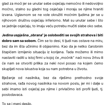
glad za moći jer se unutar sebe osjećaju nemoćno ili nedovoljno
moćno, stalno su gladni tog osjećaja i moraju se njime hraniti
izvana. Uglavnom se ne vole okružiti moćnim ljudima jer se u
njihovom društvu osjećaju inferiorno. Mali su unutar sebe i što
se jadnije osjećaju, to imaju veću potrebu mučiti slabe oko sebe.
Jedina uspješna „obrana“ je osloboditi se svojih strahova i biti
dobro sam sa sobom.
Čim se to desi, ti ljudi nas ostave na miru,
bez da im išta učinimo ili objasnimo. Kao da je netko čarobnim
štapićem izmijenio situaciju iz korijena. Tada možemo ili mirno
nastaviti raditi u istoj firmi u kojoj će „moćnik“ naći novu žrtvu ili
će nam se otvoriti prilika za neki novi posao na kojem ćemo
skupljati nova iskustva koja su nam potrebna u životu.
Bježanje od nasilnika, bez da riješimo prethodno svoje
strahove, rađa novog nasilnika na novom poslu, jer mi i dalje u
sebi imamo isti osjećaj pa njime i privlačimo isti profil ljudi, tj.
poslodavaca.
To se i meni desilo.