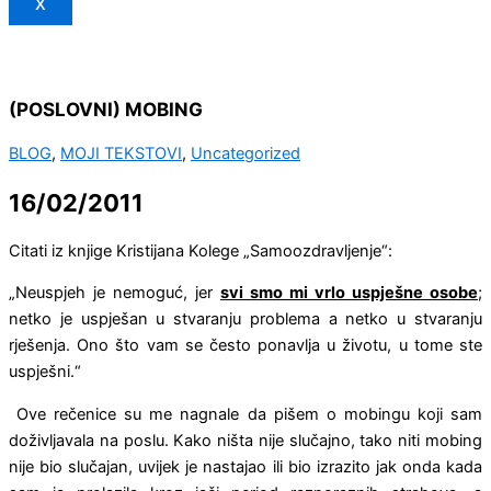
X
(POSLOVNI) MOBING
BLOG
,
MOJI TEKSTOVI
,
Uncategorized
16/02/2011
Citati iz knjige Kristijana Kolege „Samoozdravljenje“:
„Neuspjeh je nemoguć, jer
svi smo mi vrlo
uspješne osobe
;
netko je uspješan u stvaranju pro­blema a netko u stvaranju
rješenja. Ono što vam se često ponavlja u životu, u tome ste
uspješni.“
Ove rečenice su me nagnale da pišem o mobingu koji sam
doživljavala na poslu. Kako ništa nije slučajno, tako niti mobing
nije bio slučajan, uvijek je nastajao ili bio izrazito jak onda kada