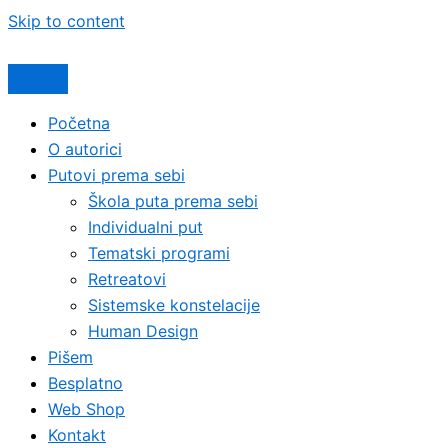
Skip to content
Početna
O autorici
Putovi prema sebi
Škola puta prema sebi
Individualni put
Tematski programi
Retreatovi
Sistemske konstelacije
Human Design
Pišem
Besplatno
Web Shop
Kontakt