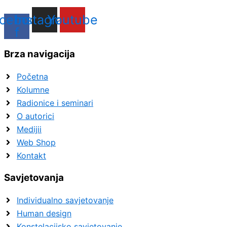
cebook-
Instagram
Youtube
f
Brza navigacija
Početna
Kolumne
Radionice i seminari
O autorici
Medijii
Web Shop
Kontakt
Savjetovanja
Individualno savjetovanje
Human design
Konstelacijsko savjetovanje