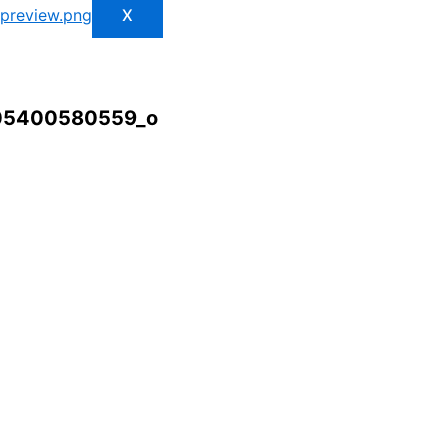
X
05400580559_o