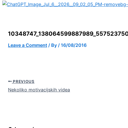
10348747_138064599887989_55752375
Leave a Comment
/ By
/
16/08/2016
PREVIOUS
Nekoliko motivacijskih videa